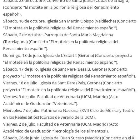
Sábado, 23 de octubre. Convento de Santa Juana (Cubas de la Sagra)
(Concierto “El motete en la polifonía religiosa del Renacimiento
español”).
Sábado, 16 de octubre. Iglesia San Martín Obispo (Valdilecha) (Concierto
“El motete en la polifonía religiosa del Renacimiento español”).
Sábado, 2 de octubre. Parroquia de Santa María Magdalena
(Torrelaguna) (Concierto “El motete en la polifonía religiosa del
Renacimiento español”).
Domingo, 18 de julio. Iglesia de L’Estartit (Gerona) (Concierto proyecto
“El motete en la polifonía religiosa del Renacimiento español”).
Sábado, 17 de julio. Iglesia de Sant Pere (Besalú, Gerona) (Concierto
proyecto “El motete en la polifonía religiosa del Renacimiento español”).
Viernes, 16 de julio. Iglesia de Sant Pere (Pals, Gerona) (Concierto
proyecto “El motete en la polifonía religiosa del Renacimiento español”).
Viernes, 9 de julio. Facultad de Veterinaria (UCM, Madrid) (Acto
Académico de Graduación “Veterinaria”).
Miércoles, 7 de julio. Patrimonio Nacional (XVII Ciclo de Música y Teatro
en los Reales Sitios) (Cursos de verano de la UCM).
Viernes, 2 de julio. Facultad de Veterinaria (UCM, Madrid) (Acto
Académico de Graduación “Tecnología de los alimentos”).
Sábado, 26 de junio. Iglesia del Buen Suceso (Madrid) (Concierto en el XI